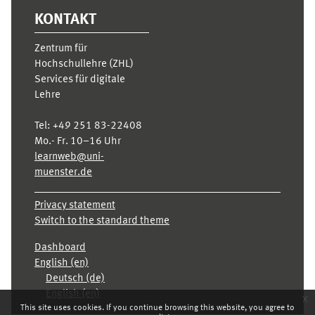
KONTAKT
Zentrum für
Hochschullehre (ZHL)
Services für digitale
Lehre
Tel:
+49 251 83-22408
Mo.- Fr. 10–16 Uhr
learnweb@uni-
muenster.de
Privacy statement
Switch to the standard theme
Dashboard
English ‎(en)‎
Deutsch ‎(de)‎
English ‎(en)‎
x
This site uses cookies. If you continue browsing this website, you agree to