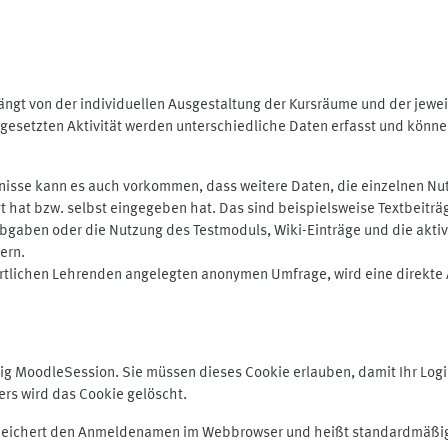
ngt von der individuellen Ausgestaltung der Kursräume und der jewei
gesetzten Aktivität werden unterschiedliche Daten erfasst und können 
isse kann es auch vorkommen, dass weitere Daten, die einzelnen Nut
ugt hat bzw. selbst eingegeben hat. Das sind beispielsweise Textbeitr
ben oder die Nutzung des Testmoduls, Wiki-Einträge und die aktive B
ern.
rtlichen Lehrenden angelegten anonymen Umfrage, wird eine direkte 
MoodleSession. Sie müssen dieses Cookie erlauben, damit Ihr Login b
s wird das Cookie gelöscht.
 speichert den Anmeldenamen im Webbrowser und heißt standardmäßig