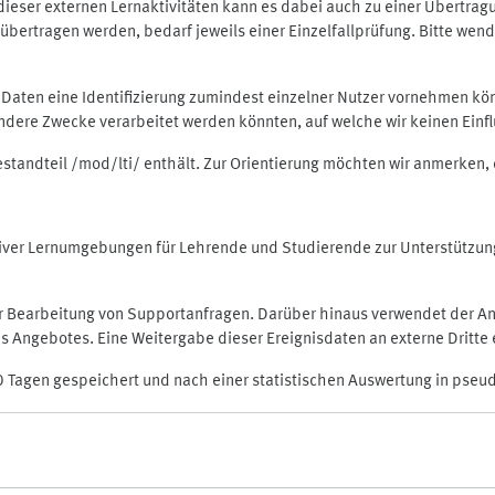
rt dieser externen Lernaktivitäten kann es dabei auch zu einer Übert
ertragen werden, bedarf jeweils einer Einzelfallprüfung. Bitte wende
n Daten eine Identifizierung zumindest einzelner Nutzer vornehmen 
 andere Zwecke verarbeitet werden könnten, auf welche wir keinen Einf
Bestandteil /mod/lti/ enthält. Zur Orientierung möchten wir anmerken,
raktiver Lernumgebungen für Lehrende und Studierende zur Unterstütz
der Bearbeitung von Supportanfragen. Darüber hinaus verwendet der An
 Angebotes. Eine Weitergabe dieser Ereignisdaten an externe Dritte e
0 Tagen gespeichert und nach einer statistischen Auswertung in pseu