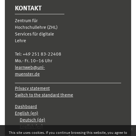
KONTAKT
Zentrum für
Hochschullehre (ZHL)
Services für digitale
Lehre
Tel:
+49 251 83-22408
Mo.- Fr. 10–16 Uhr
learnweb@uni-
muenster.de
Privacy statement
Switch to the standard theme
Dashboard
English ‎(en)‎
Deutsch ‎(de)‎
English ‎(en)‎
x
This site uses cookies. If you continue browsing this website, you agree to