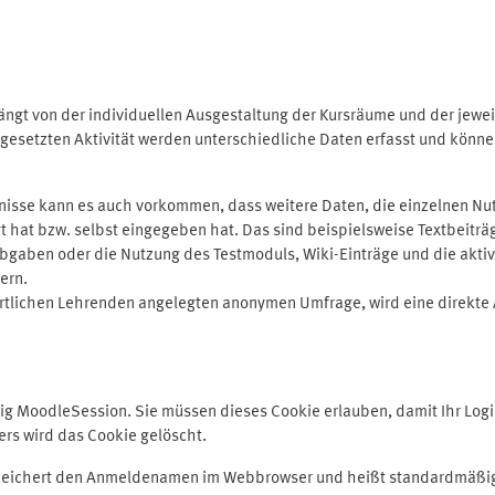
ngt von der individuellen Ausgestaltung der Kursräume und der jewei
gesetzten Aktivität werden unterschiedliche Daten erfasst und können 
isse kann es auch vorkommen, dass weitere Daten, die einzelnen Nut
ugt hat bzw. selbst eingegeben hat. Das sind beispielsweise Textbeitr
ben oder die Nutzung des Testmoduls, Wiki-Einträge und die aktive B
ern.
rtlichen Lehrenden angelegten anonymen Umfrage, wird eine direkte 
MoodleSession. Sie müssen dieses Cookie erlauben, damit Ihr Login b
s wird das Cookie gelöscht.
 speichert den Anmeldenamen im Webbrowser und heißt standardmäßig