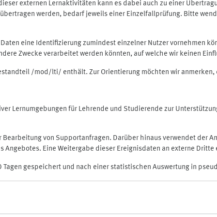
rt dieser externen Lernaktivitäten kann es dabei auch zu einer Übert
ertragen werden, bedarf jeweils einer Einzelfallprüfung. Bitte wende
n Daten eine Identifizierung zumindest einzelner Nutzer vornehmen 
 andere Zwecke verarbeitet werden könnten, auf welche wir keinen Einf
Bestandteil /mod/lti/ enthält. Zur Orientierung möchten wir anmerken,
raktiver Lernumgebungen für Lehrende und Studierende zur Unterstütz
der Bearbeitung von Supportanfragen. Darüber hinaus verwendet der An
 Angebotes. Eine Weitergabe dieser Ereignisdaten an externe Dritte e
0 Tagen gespeichert und nach einer statistischen Auswertung in pseu