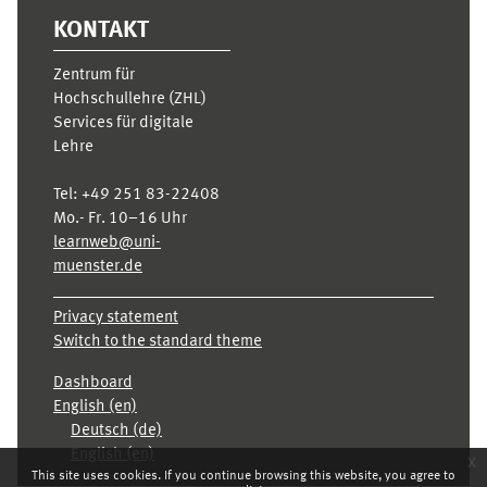
KONTAKT
Zentrum für
Hochschullehre (ZHL)
Services für digitale
Lehre
Tel:
+49 251 83-22408
Mo.- Fr. 10–16 Uhr
learnweb@uni-
muenster.de
Privacy statement
Switch to the standard theme
Dashboard
English ‎(en)‎
Deutsch ‎(de)‎
English ‎(en)‎
x
This site uses cookies. If you continue browsing this website, you agree to