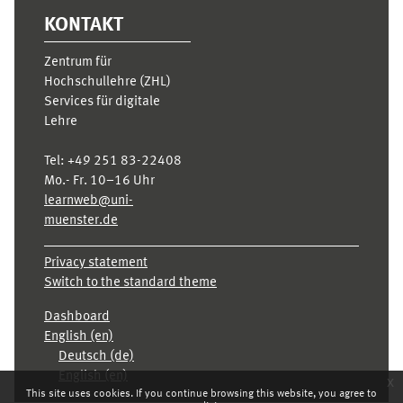
KONTAKT
Zentrum für
Hochschullehre (ZHL)
Services für digitale
Lehre
Tel:
+49 251 83-22408
Mo.- Fr. 10–16 Uhr
learnweb@uni-
muenster.de
Privacy statement
Switch to the standard theme
Dashboard
English ‎(en)‎
Deutsch ‎(de)‎
English ‎(en)‎
x
This site uses cookies. If you continue browsing this website, you agree to