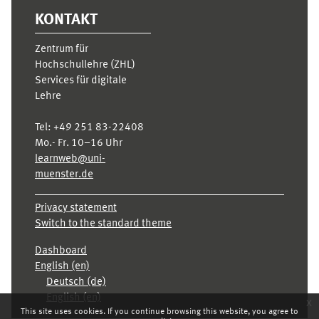
KONTAKT
Zentrum für
Hochschullehre (ZHL)
Services für digitale
Lehre
Tel:
+49 251 83-22408
Mo.- Fr. 10–16 Uhr
learnweb@uni-
muenster.de
Privacy statement
Switch to the standard theme
Dashboard
English ‎(en)‎
Deutsch ‎(de)‎
English ‎(en)‎
x
This site uses cookies. If you continue browsing this website, you agree to