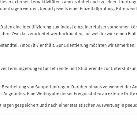
rt dieser externen Lernaktivitäten kann es dabei auch zu einer Übert
ertragen werden, bedarf jeweils einer Einzelfallprüfung. Bitte wende
n Daten eine Identifizierung zumindest einzelner Nutzer vornehmen 
 andere Zwecke verarbeitet werden könnten, auf welche wir keinen Einf
Bestandteil /mod/lti/ enthält. Zur Orientierung möchten wir anmerken,
raktiver Lernumgebungen für Lehrende und Studierende zur Unterstütz
der Bearbeitung von Supportanfragen. Darüber hinaus verwendet der An
 Angebotes. Eine Weitergabe dieser Ereignisdaten an externe Dritte e
0 Tagen gespeichert und nach einer statistischen Auswertung in pseu