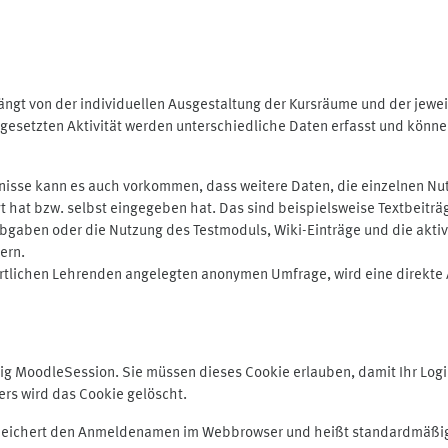
ngt von der individuellen Ausgestaltung der Kursräume und der jewei
gesetzten Aktivität werden unterschiedliche Daten erfasst und können 
isse kann es auch vorkommen, dass weitere Daten, die einzelnen Nut
ugt hat bzw. selbst eingegeben hat. Das sind beispielsweise Textbeitr
ben oder die Nutzung des Testmoduls, Wiki-Einträge und die aktive B
ern.
rtlichen Lehrenden angelegten anonymen Umfrage, wird eine direkte 
MoodleSession. Sie müssen dieses Cookie erlauben, damit Ihr Login b
s wird das Cookie gelöscht.
 speichert den Anmeldenamen im Webbrowser und heißt standardmäßig