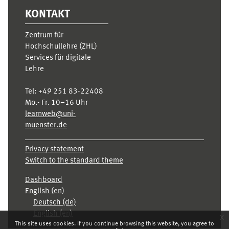
KONTAKT
Zentrum für
Hochschullehre (ZHL)
Services für digitale
Lehre
Tel:
+49 251 83-22408
Mo.- Fr. 10–16 Uhr
learnweb@uni-
muenster.de
Privacy statement
Switch to the standard theme
Dashboard
English ‎(en)‎
Deutsch ‎(de)‎
English ‎(en)‎
x
This site uses cookies. If you continue browsing this website, you agree to