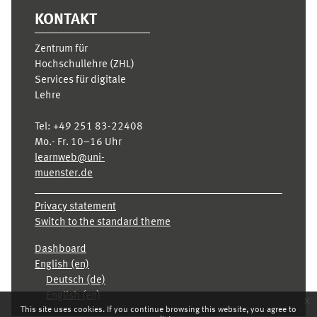
KONTAKT
Zentrum für
Hochschullehre (ZHL)
Services für digitale
Lehre
Tel:
+49 251 83-22408
Mo.- Fr. 10–16 Uhr
learnweb@uni-
muenster.de
Privacy statement
Switch to the standard theme
Dashboard
English ‎(en)‎
Deutsch ‎(de)‎
English ‎(en)‎
x
This site uses cookies. If you continue browsing this website, you agree to