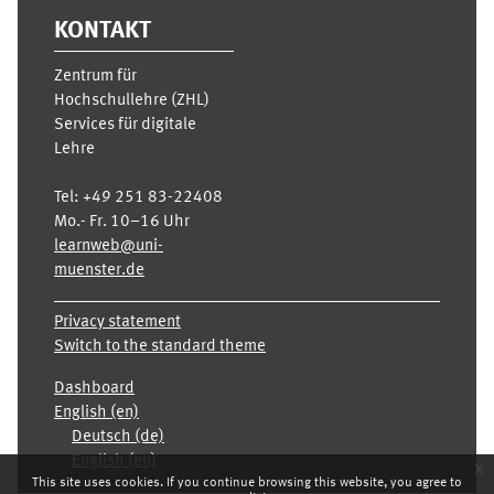
KONTAKT
Zentrum für
Hochschullehre (ZHL)
Services für digitale
Lehre
Tel:
+49 251 83-22408
Mo.- Fr. 10–16 Uhr
learnweb@uni-
muenster.de
Privacy statement
Switch to the standard theme
Dashboard
English ‎(en)‎
Deutsch ‎(de)‎
English ‎(en)‎
x
This site uses cookies. If you continue browsing this website, you agree to