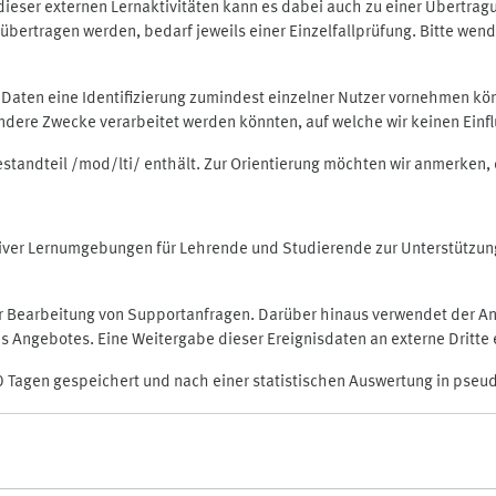
rt dieser externen Lernaktivitäten kann es dabei auch zu einer Übert
ertragen werden, bedarf jeweils einer Einzelfallprüfung. Bitte wende
n Daten eine Identifizierung zumindest einzelner Nutzer vornehmen 
 andere Zwecke verarbeitet werden könnten, auf welche wir keinen Einf
Bestandteil /mod/lti/ enthält. Zur Orientierung möchten wir anmerken,
raktiver Lernumgebungen für Lehrende und Studierende zur Unterstütz
der Bearbeitung von Supportanfragen. Darüber hinaus verwendet der An
 Angebotes. Eine Weitergabe dieser Ereignisdaten an externe Dritte e
0 Tagen gespeichert und nach einer statistischen Auswertung in pseu