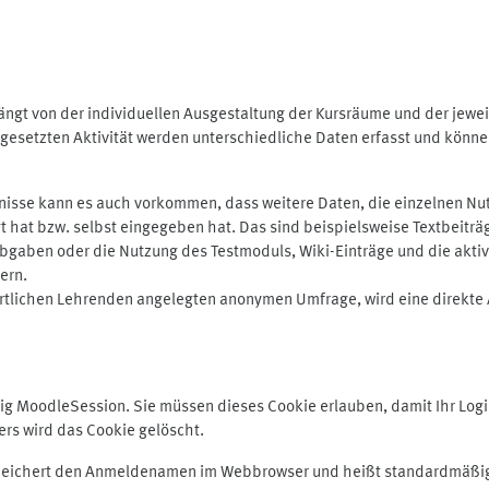
ngt von der individuellen Ausgestaltung der Kursräume und der jewei
gesetzten Aktivität werden unterschiedliche Daten erfasst und können 
isse kann es auch vorkommen, dass weitere Daten, die einzelnen Nut
ugt hat bzw. selbst eingegeben hat. Das sind beispielsweise Textbeitr
ben oder die Nutzung des Testmoduls, Wiki-Einträge und die aktive B
ern.
rtlichen Lehrenden angelegten anonymen Umfrage, wird eine direkte 
MoodleSession. Sie müssen dieses Cookie erlauben, damit Ihr Login b
s wird das Cookie gelöscht.
 speichert den Anmeldenamen im Webbrowser und heißt standardmäßig