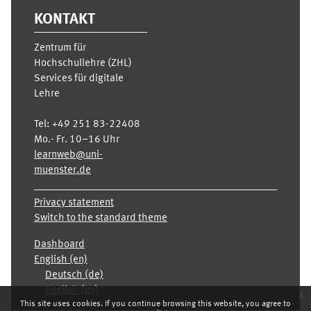
KONTAKT
Zentrum für
Hochschullehre (ZHL)
Services für digitale
Lehre
Tel:
+49 251 83-22408
Mo.- Fr. 10–16 Uhr
learnweb@uni-
muenster.de
Privacy statement
Switch to the standard theme
Dashboard
English ‎(en)‎
Deutsch ‎(de)‎
English ‎(en)‎
x
This site uses cookies. If you continue browsing this website, you agree to