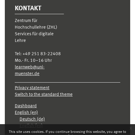
KONTAKT
Zentrum für
Hochschullehre (ZHL)
Services für digitale
Lehre
Tel:
+49 251 83-22408
Mo.- Fr. 10–16 Uhr
learnweb@uni-
muenster.de
Privacy statement
Switch to the standard theme
Dashboard
English ‎(en)‎
Deutsch ‎(de)‎
English ‎(en)‎
x
This site uses cookies. If you continue browsing this website, you agree to