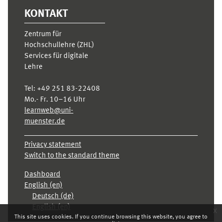
KONTAKT
Zentrum für
Hochschullehre (ZHL)
Services für digitale
Lehre
Tel:
+49 251 83-22408
Mo.- Fr. 10–16 Uhr
learnweb@uni-
muenster.de
Privacy statement
Switch to the standard theme
Dashboard
English ‎(en)‎
Deutsch ‎(de)‎
English ‎(en)‎
x
This site uses cookies. If you continue browsing this website, you agree to