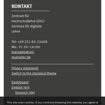
KONTAKT
Zentrum für
Hochschullehre (ZHL)
Services für digitale
Lehre
Tel:
+49 251 83-22408
Mo.- Fr. 10–16 Uhr
learnweb@uni-
muenster.de
Privacy statement
Switch to the standard theme
Dashboard
English ‎(en)‎
Deutsch ‎(de)‎
English ‎(en)‎
x
This site uses cookies. If you continue browsing this website, you agree to