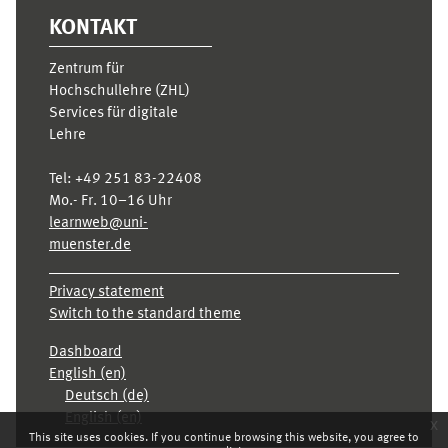
KONTAKT
Zentrum für
Hochschullehre (ZHL)
Services für digitale
Lehre
Tel:
+49 251 83-22408
Mo.- Fr. 10–16 Uhr
learnweb@uni-
muenster.de
Privacy statement
Switch to the standard theme
Dashboard
English ‎(en)‎
Deutsch ‎(de)‎
English ‎(en)‎
x
This site uses cookies. If you continue browsing this website, you agree to