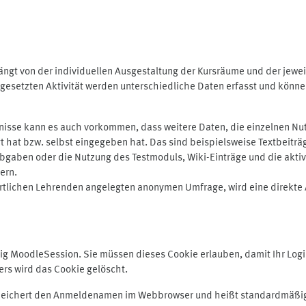
ngt von der individuellen Ausgestaltung der Kursräume und der jewei
gesetzten Aktivität werden unterschiedliche Daten erfasst und können 
isse kann es auch vorkommen, dass weitere Daten, die einzelnen Nut
ugt hat bzw. selbst eingegeben hat. Das sind beispielsweise Textbeitr
ben oder die Nutzung des Testmoduls, Wiki-Einträge und die aktive B
ern.
rtlichen Lehrenden angelegten anonymen Umfrage, wird eine direkte 
MoodleSession. Sie müssen dieses Cookie erlauben, damit Ihr Login b
s wird das Cookie gelöscht.
 speichert den Anmeldenamen im Webbrowser und heißt standardmäßig