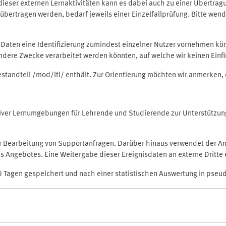
rt dieser externen Lernaktivitäten kann es dabei auch zu einer Übert
ertragen werden, bedarf jeweils einer Einzelfallprüfung. Bitte wende
n Daten eine Identifizierung zumindest einzelner Nutzer vornehmen 
 andere Zwecke verarbeitet werden könnten, auf welche wir keinen Einf
Bestandteil /mod/lti/ enthält. Zur Orientierung möchten wir anmerken,
raktiver Lernumgebungen für Lehrende und Studierende zur Unterstütz
der Bearbeitung von Supportanfragen. Darüber hinaus verwendet der An
 Angebotes. Eine Weitergabe dieser Ereignisdaten an externe Dritte e
0 Tagen gespeichert und nach einer statistischen Auswertung in pseu