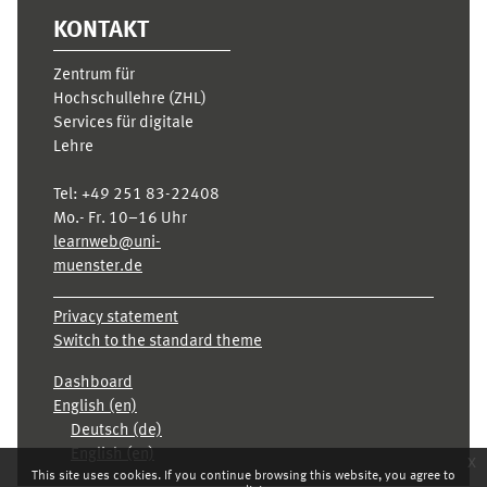
KONTAKT
Zentrum für
Hochschullehre (ZHL)
Services für digitale
Lehre
Tel:
+49 251 83-22408
Mo.- Fr. 10–16 Uhr
learnweb@uni-
muenster.de
Privacy statement
Switch to the standard theme
Dashboard
English ‎(en)‎
Deutsch ‎(de)‎
English ‎(en)‎
x
This site uses cookies. If you continue browsing this website, you agree to