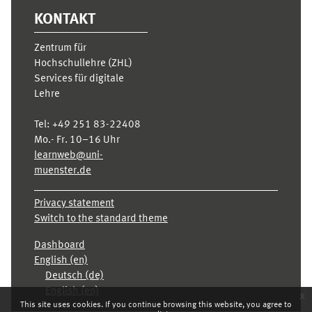
KONTAKT
Zentrum für
Hochschullehre (ZHL)
Services für digitale
Lehre
Tel:
+49 251 83-22408
Mo.- Fr. 10–16 Uhr
learnweb@uni-
muenster.de
Privacy statement
Switch to the standard theme
Dashboard
English ‎(en)‎
Deutsch ‎(de)‎
English ‎(en)‎
x
This site uses cookies. If you continue browsing this website, you agree to