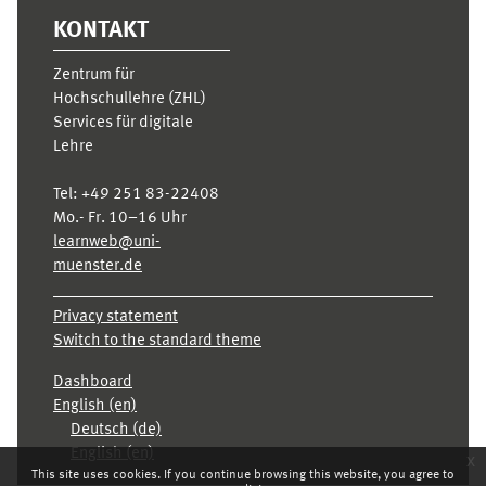
KONTAKT
Zentrum für
Hochschullehre (ZHL)
Services für digitale
Lehre
Tel:
+49 251 83-22408
Mo.- Fr. 10–16 Uhr
learnweb@uni-
muenster.de
Privacy statement
Switch to the standard theme
Dashboard
English ‎(en)‎
Deutsch ‎(de)‎
English ‎(en)‎
x
This site uses cookies. If you continue browsing this website, you agree to