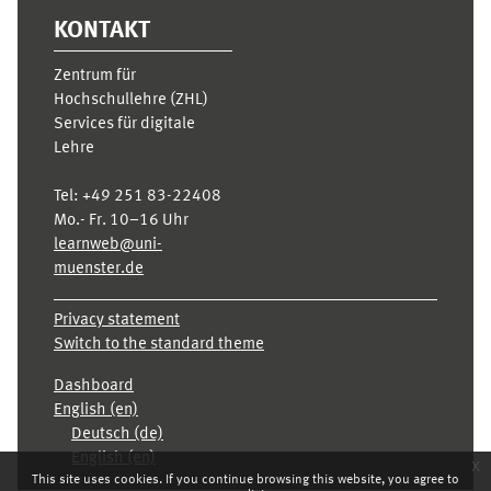
KONTAKT
Zentrum für
Hochschullehre (ZHL)
Services für digitale
Lehre
Tel:
+49 251 83-22408
Mo.- Fr. 10–16 Uhr
learnweb@uni-
muenster.de
Privacy statement
Switch to the standard theme
Dashboard
English ‎(en)‎
Deutsch ‎(de)‎
English ‎(en)‎
x
This site uses cookies. If you continue browsing this website, you agree to