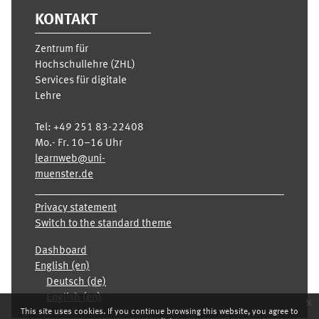
KONTAKT
Zentrum für
Hochschullehre (ZHL)
Services für digitale
Lehre
Tel:
+49 251 83-22408
Mo.- Fr. 10–16 Uhr
learnweb@uni-
muenster.de
Privacy statement
Switch to the standard theme
Dashboard
English ‎(en)‎
Deutsch ‎(de)‎
English ‎(en)‎
x
This site uses cookies. If you continue browsing this website, you agree to