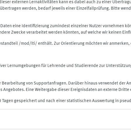
rt dieser externen Lernaktivitäten kann es dabei auch zu einer Übert
ertragen werden, bedarf jeweils einer Einzelfallprüfung. Bitte wende
n Daten eine Identifizierung zumindest einzelner Nutzer vornehmen 
 andere Zwecke verarbeitet werden könnten, auf welche wir keinen Einf
Bestandteil /mod/lti/ enthält. Zur Orientierung möchten wir anmerken,
raktiver Lernumgebungen für Lehrende und Studierende zur Unterstütz
der Bearbeitung von Supportanfragen. Darüber hinaus verwendet der An
 Angebotes. Eine Weitergabe dieser Ereignisdaten an externe Dritte e
0 Tagen gespeichert und nach einer statistischen Auswertung in pseu