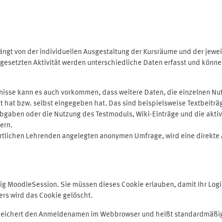
ngt von der individuellen Ausgestaltung der Kursräume und der jewei
gesetzten Aktivität werden unterschiedliche Daten erfasst und können 
isse kann es auch vorkommen, dass weitere Daten, die einzelnen Nut
ugt hat bzw. selbst eingegeben hat. Das sind beispielsweise Textbeitr
ben oder die Nutzung des Testmoduls, Wiki-Einträge und die aktive B
ern.
rtlichen Lehrenden angelegten anonymen Umfrage, wird eine direkte 
MoodleSession. Sie müssen dieses Cookie erlauben, damit Ihr Login b
s wird das Cookie gelöscht.
 speichert den Anmeldenamen im Webbrowser und heißt standardmäßig