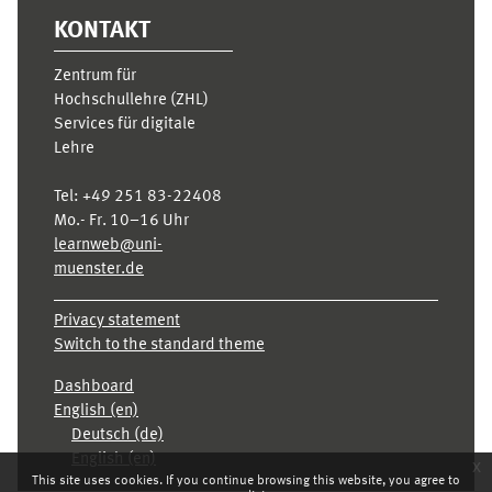
KONTAKT
Zentrum für
Hochschullehre (ZHL)
Services für digitale
Lehre
Tel:
+49 251 83-22408
Mo.- Fr. 10–16 Uhr
learnweb@uni-
muenster.de
Privacy statement
Switch to the standard theme
Dashboard
English ‎(en)‎
Deutsch ‎(de)‎
English ‎(en)‎
x
This site uses cookies. If you continue browsing this website, you agree to