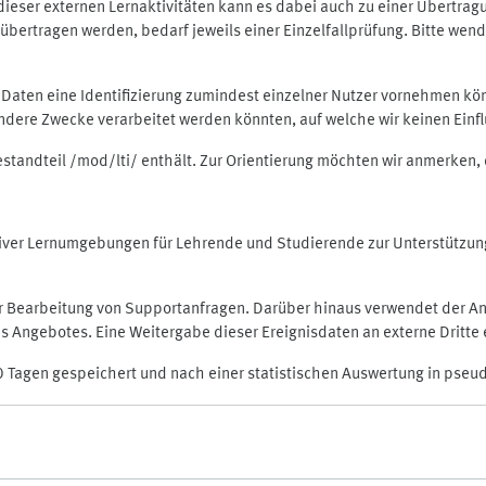
rt dieser externen Lernaktivitäten kann es dabei auch zu einer Übert
ertragen werden, bedarf jeweils einer Einzelfallprüfung. Bitte wende
n Daten eine Identifizierung zumindest einzelner Nutzer vornehmen 
 andere Zwecke verarbeitet werden könnten, auf welche wir keinen Einf
Bestandteil /mod/lti/ enthält. Zur Orientierung möchten wir anmerken,
raktiver Lernumgebungen für Lehrende und Studierende zur Unterstütz
der Bearbeitung von Supportanfragen. Darüber hinaus verwendet der An
 Angebotes. Eine Weitergabe dieser Ereignisdaten an externe Dritte e
0 Tagen gespeichert und nach einer statistischen Auswertung in pseu