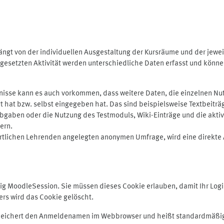
ngt von der individuellen Ausgestaltung der Kursräume und der jewei
gesetzten Aktivität werden unterschiedliche Daten erfasst und können 
isse kann es auch vorkommen, dass weitere Daten, die einzelnen Nut
ugt hat bzw. selbst eingegeben hat. Das sind beispielsweise Textbeitr
ben oder die Nutzung des Testmoduls, Wiki-Einträge und die aktive B
ern.
rtlichen Lehrenden angelegten anonymen Umfrage, wird eine direkte 
MoodleSession. Sie müssen dieses Cookie erlauben, damit Ihr Login b
s wird das Cookie gelöscht.
 speichert den Anmeldenamen im Webbrowser und heißt standardmäßig