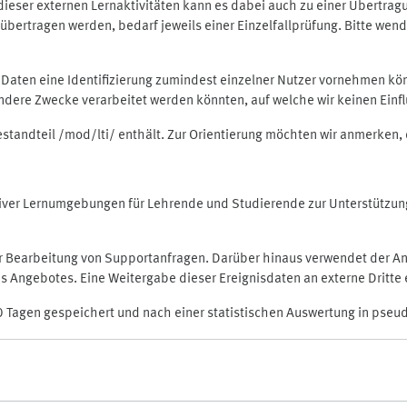
rt dieser externen Lernaktivitäten kann es dabei auch zu einer Übert
ertragen werden, bedarf jeweils einer Einzelfallprüfung. Bitte wende
n Daten eine Identifizierung zumindest einzelner Nutzer vornehmen 
 andere Zwecke verarbeitet werden könnten, auf welche wir keinen Einf
Bestandteil /mod/lti/ enthält. Zur Orientierung möchten wir anmerken,
raktiver Lernumgebungen für Lehrende und Studierende zur Unterstütz
der Bearbeitung von Supportanfragen. Darüber hinaus verwendet der An
 Angebotes. Eine Weitergabe dieser Ereignisdaten an externe Dritte e
0 Tagen gespeichert und nach einer statistischen Auswertung in pseu