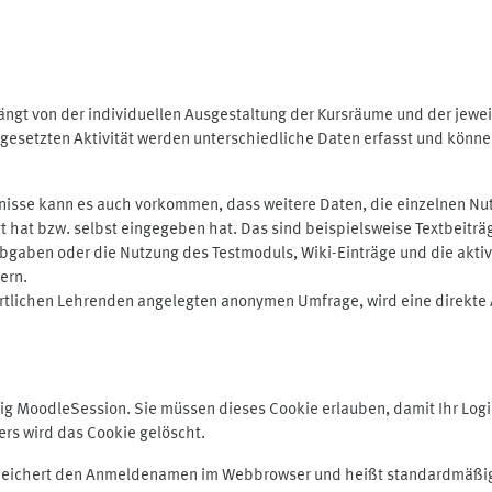
ngt von der individuellen Ausgestaltung der Kursräume und der jewei
gesetzten Aktivität werden unterschiedliche Daten erfasst und können 
isse kann es auch vorkommen, dass weitere Daten, die einzelnen Nut
ugt hat bzw. selbst eingegeben hat. Das sind beispielsweise Textbeitr
ben oder die Nutzung des Testmoduls, Wiki-Einträge und die aktive B
ern.
rtlichen Lehrenden angelegten anonymen Umfrage, wird eine direkte 
MoodleSession. Sie müssen dieses Cookie erlauben, damit Ihr Login b
s wird das Cookie gelöscht.
 speichert den Anmeldenamen im Webbrowser und heißt standardmäßig