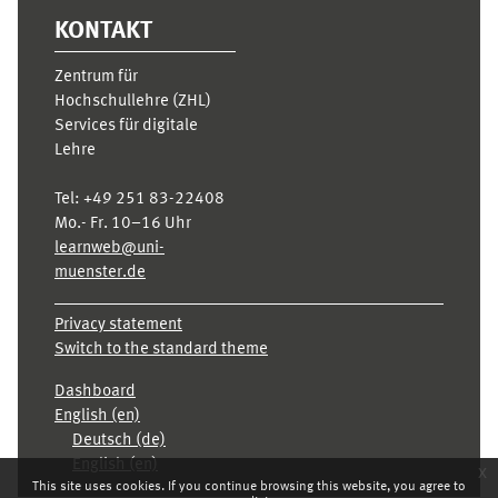
KONTAKT
Zentrum für
Hochschullehre (ZHL)
Services für digitale
Lehre
Tel:
+49 251 83-22408
Mo.- Fr. 10–16 Uhr
learnweb@uni-
muenster.de
Privacy statement
Switch to the standard theme
Dashboard
English ‎(en)‎
Deutsch ‎(de)‎
English ‎(en)‎
x
This site uses cookies. If you continue browsing this website, you agree to