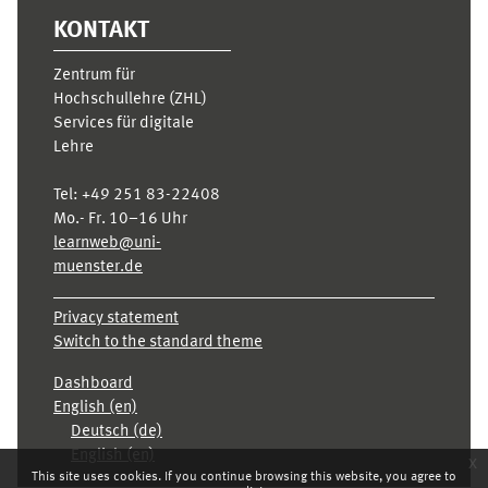
KONTAKT
Zentrum für
Hochschullehre (ZHL)
Services für digitale
Lehre
Tel:
+49 251 83-22408
Mo.- Fr. 10–16 Uhr
learnweb@uni-
muenster.de
Privacy statement
Switch to the standard theme
Dashboard
English ‎(en)‎
Deutsch ‎(de)‎
English ‎(en)‎
x
This site uses cookies. If you continue browsing this website, you agree to