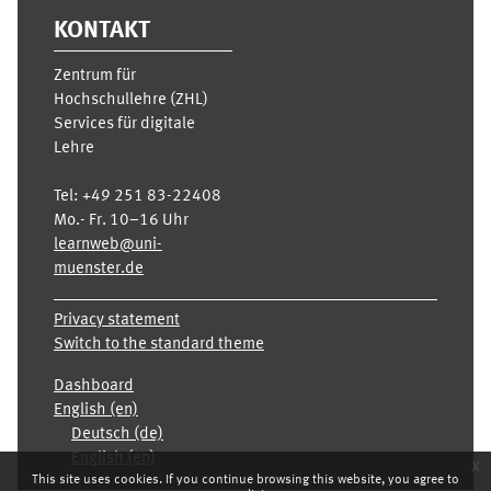
KONTAKT
Zentrum für
Hochschullehre (ZHL)
Services für digitale
Lehre
Tel:
+49 251 83-22408
Mo.- Fr. 10–16 Uhr
learnweb@uni-
muenster.de
Privacy statement
Switch to the standard theme
Dashboard
English ‎(en)‎
Deutsch ‎(de)‎
English ‎(en)‎
x
This site uses cookies. If you continue browsing this website, you agree to