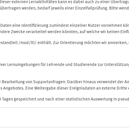
rt dieser externen Lernaktivitäten kann es dabei auch zu einer Übert
ertragen werden, bedarf jeweils einer Einzelfallprüfung. Bitte wende
n Daten eine Identifizierung zumindest einzelner Nutzer vornehmen 
 andere Zwecke verarbeitet werden könnten, auf welche wir keinen Einf
Bestandteil /mod/lti/ enthält. Zur Orientierung möchten wir anmerken,
raktiver Lernumgebungen für Lehrende und Studierende zur Unterstütz
der Bearbeitung von Supportanfragen. Darüber hinaus verwendet der An
 Angebotes. Eine Weitergabe dieser Ereignisdaten an externe Dritte e
0 Tagen gespeichert und nach einer statistischen Auswertung in pseu