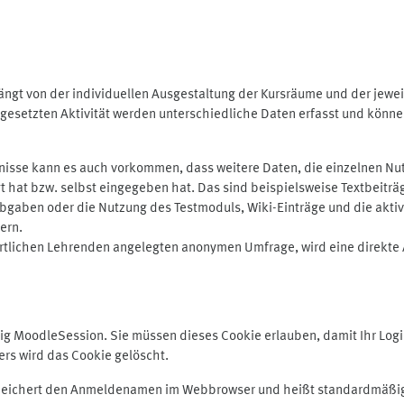
ngt von der individuellen Ausgestaltung der Kursräume und der jewei
gesetzten Aktivität werden unterschiedliche Daten erfasst und können 
isse kann es auch vorkommen, dass weitere Daten, die einzelnen Nut
ugt hat bzw. selbst eingegeben hat. Das sind beispielsweise Textbeitr
ben oder die Nutzung des Testmoduls, Wiki-Einträge und die aktive B
ern.
rtlichen Lehrenden angelegten anonymen Umfrage, wird eine direkte 
MoodleSession. Sie müssen dieses Cookie erlauben, damit Ihr Login b
s wird das Cookie gelöscht.
 speichert den Anmeldenamen im Webbrowser und heißt standardmäßig