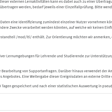
rt dieser externen Lernaktivitäten kann es dabei auch zu einer Übert
ertragen werden, bedarf jeweils einer Einzelfallprüfung. Bitte wende
n Daten eine Identifizierung zumindest einzelner Nutzer vornehmen 
 andere Zwecke verarbeitet werden könnten, auf welche wir keinen Einf
Bestandteil /mod/lti/ enthält. Zur Orientierung möchten wir anmerken,
raktiver Lernumgebungen für Lehrende und Studierende zur Unterstütz
der Bearbeitung von Supportanfragen. Darüber hinaus verwendet der An
 Angebotes. Eine Weitergabe dieser Ereignisdaten an externe Dritte e
0 Tagen gespeichert und nach einer statistischen Auswertung in pseu