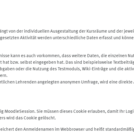
ngt von der individuellen Ausgestaltung der Kursräume und der jewei
gesetzten Aktivität werden unterschiedliche Daten erfasst und können 
isse kann es auch vorkommen, dass weitere Daten, die einzelnen Nut
ugt hat bzw. selbst eingegeben hat. Das sind beispielsweise Textbeitr
ben oder die Nutzung des Testmoduls, Wiki-Einträge und die aktive B
ern.
rtlichen Lehrenden angelegten anonymen Umfrage, wird eine direkte 
MoodleSession. Sie müssen dieses Cookie erlauben, damit Ihr Login b
s wird das Cookie gelöscht.
 speichert den Anmeldenamen im Webbrowser und heißt standardmäßig