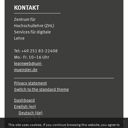
KONTAKT
Zentrum für
Hochschullehre (ZHL)
Services für digitale
Lehre
Tel:
+49 251 83-22408
Mo.- Fr. 10–16 Uhr
learnweb@uni-
muenster.de
Privacy statement
Switch to the standard theme
Dashboard
English ‎(en)‎
Deutsch ‎(de)‎
English ‎(en)‎
x
This site uses cookies. If you continue browsing this website, you agree to