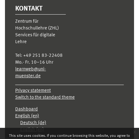
KONTAKT
Zentrum für
Hochschullehre (ZHL)
Services für digitale
Lehre
Tel:
+49 251 83-22408
Mo.- Fr. 10–16 Uhr
learnweb@uni-
muenster.de
Privacy statement
Switch to the standard theme
Dashboard
English ‎(en)‎
Deutsch ‎(de)‎
English ‎(en)‎
x
This site uses cookies. If you continue browsing this website, you agree to