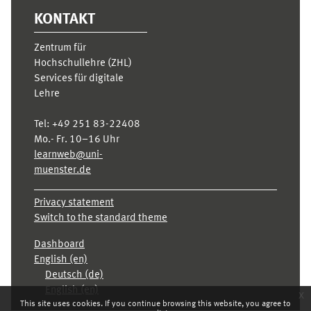
KONTAKT
Zentrum für
Hochschullehre (ZHL)
Services für digitale
Lehre
Tel:
+49 251 83-22408
Mo.- Fr. 10–16 Uhr
learnweb@uni-
muenster.de
Privacy statement
Switch to the standard theme
Dashboard
English ‎(en)‎
Deutsch ‎(de)‎
English ‎(en)‎
x
This site uses cookies. If you continue browsing this website, you agree to