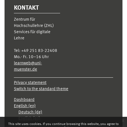
KONTAKT
Zentrum für
Hochschullehre (ZHL)
Services für digitale
Lehre
Tel:
+49 251 83-22408
Mo.- Fr. 10–16 Uhr
learnweb@uni-
muenster.de
Privacy statement
Switch to the standard theme
Dashboard
English ‎(en)‎
Deutsch ‎(de)‎
English ‎(en)‎
x
This site uses cookies. If you continue browsing this website, you agree to