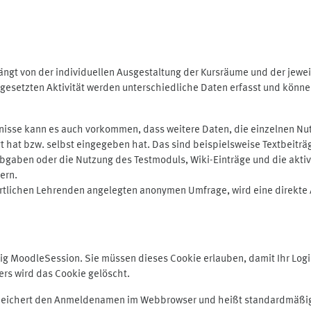
ngt von der individuellen Ausgestaltung der Kursräume und der jewei
gesetzten Aktivität werden unterschiedliche Daten erfasst und können 
isse kann es auch vorkommen, dass weitere Daten, die einzelnen Nut
ugt hat bzw. selbst eingegeben hat. Das sind beispielsweise Textbeitr
ben oder die Nutzung des Testmoduls, Wiki-Einträge und die aktive B
ern.
rtlichen Lehrenden angelegten anonymen Umfrage, wird eine direkte 
MoodleSession. Sie müssen dieses Cookie erlauben, damit Ihr Login b
s wird das Cookie gelöscht.
 speichert den Anmeldenamen im Webbrowser und heißt standardmäßig