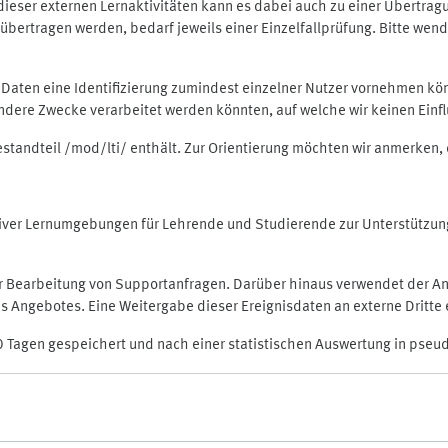
rt dieser externen Lernaktivitäten kann es dabei auch zu einer Übert
ertragen werden, bedarf jeweils einer Einzelfallprüfung. Bitte wende
n Daten eine Identifizierung zumindest einzelner Nutzer vornehmen 
 andere Zwecke verarbeitet werden könnten, auf welche wir keinen Einf
Bestandteil /mod/lti/ enthält. Zur Orientierung möchten wir anmerken,
raktiver Lernumgebungen für Lehrende und Studierende zur Unterstütz
der Bearbeitung von Supportanfragen. Darüber hinaus verwendet der An
 Angebotes. Eine Weitergabe dieser Ereignisdaten an externe Dritte e
0 Tagen gespeichert und nach einer statistischen Auswertung in pseu