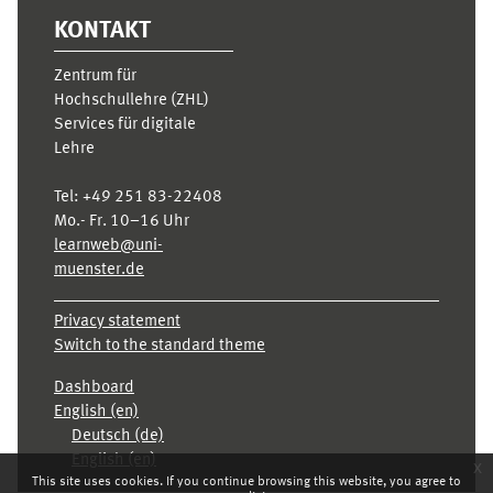
KONTAKT
Zentrum für
Hochschullehre (ZHL)
Services für digitale
Lehre
Tel:
+49 251 83-22408
Mo.- Fr. 10–16 Uhr
learnweb@uni-
muenster.de
Privacy statement
Switch to the standard theme
Dashboard
English ‎(en)‎
Deutsch ‎(de)‎
English ‎(en)‎
x
This site uses cookies. If you continue browsing this website, you agree to