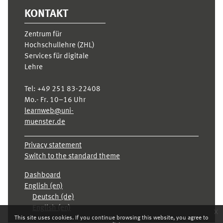
KONTAKT
Zentrum für
Hochschullehre (ZHL)
Services für digitale
Lehre
Tel:
+49 251 83-22408
Mo.- Fr. 10–16 Uhr
learnweb@uni-
muenster.de
Privacy statement
Switch to the standard theme
Dashboard
English ‎(en)‎
Deutsch ‎(de)‎
English ‎(en)‎
x
This site uses cookies. If you continue browsing this website, you agree to