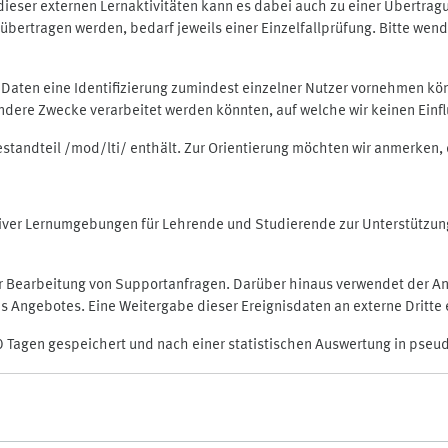
rt dieser externen Lernaktivitäten kann es dabei auch zu einer Übert
ertragen werden, bedarf jeweils einer Einzelfallprüfung. Bitte wende
n Daten eine Identifizierung zumindest einzelner Nutzer vornehmen 
 andere Zwecke verarbeitet werden könnten, auf welche wir keinen Einf
Bestandteil /mod/lti/ enthält. Zur Orientierung möchten wir anmerken,
raktiver Lernumgebungen für Lehrende und Studierende zur Unterstütz
der Bearbeitung von Supportanfragen. Darüber hinaus verwendet der An
 Angebotes. Eine Weitergabe dieser Ereignisdaten an externe Dritte e
0 Tagen gespeichert und nach einer statistischen Auswertung in pseu