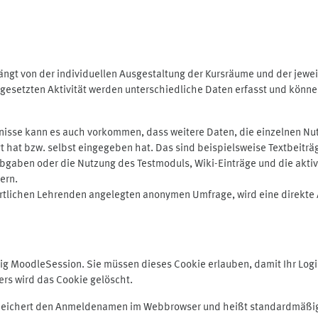
ngt von der individuellen Ausgestaltung der Kursräume und der jewei
gesetzten Aktivität werden unterschiedliche Daten erfasst und können 
isse kann es auch vorkommen, dass weitere Daten, die einzelnen Nut
ugt hat bzw. selbst eingegeben hat. Das sind beispielsweise Textbeitr
ben oder die Nutzung des Testmoduls, Wiki-Einträge und die aktive B
ern.
rtlichen Lehrenden angelegten anonymen Umfrage, wird eine direkte 
MoodleSession. Sie müssen dieses Cookie erlauben, damit Ihr Login b
s wird das Cookie gelöscht.
 speichert den Anmeldenamen im Webbrowser und heißt standardmäßig