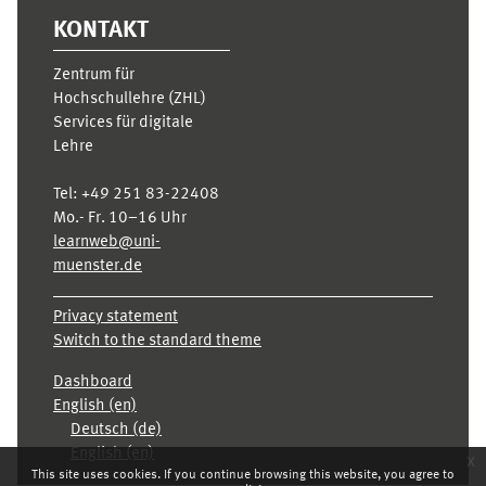
KONTAKT
Zentrum für
Hochschullehre (ZHL)
Services für digitale
Lehre
Tel:
+49 251 83-22408
Mo.- Fr. 10–16 Uhr
learnweb@uni-
muenster.de
Privacy statement
Switch to the standard theme
Dashboard
English ‎(en)‎
Deutsch ‎(de)‎
English ‎(en)‎
x
This site uses cookies. If you continue browsing this website, you agree to