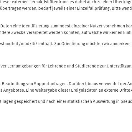
rt dieser externen Lernaktivitäten kann es dabei auch zu einer Übert
ertragen werden, bedarf jeweils einer Einzelfallprüfung. Bitte wende
n Daten eine Identifizierung zumindest einzelner Nutzer vornehmen 
 andere Zwecke verarbeitet werden könnten, auf welche wir keinen Einf
Bestandteil /mod/lti/ enthält. Zur Orientierung möchten wir anmerken,
raktiver Lernumgebungen für Lehrende und Studierende zur Unterstütz
der Bearbeitung von Supportanfragen. Darüber hinaus verwendet der An
 Angebotes. Eine Weitergabe dieser Ereignisdaten an externe Dritte e
0 Tagen gespeichert und nach einer statistischen Auswertung in pseu