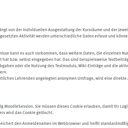
ngt von der individuellen Ausgestaltung der Kursräume und der jewei
gesetzten Aktivität werden unterschiedliche Daten erfasst und können 
isse kann es auch vorkommen, dass weitere Daten, die einzelnen Nut
ugt hat bzw. selbst eingegeben hat. Das sind beispielsweise Textbeitr
ben oder die Nutzung des Testmoduls, Wiki-Einträge und die aktive B
ern.
rtlichen Lehrenden angelegten anonymen Umfrage, wird eine direkte 
MoodleSession. Sie müssen dieses Cookie erlauben, damit Ihr Login b
s wird das Cookie gelöscht.
 speichert den Anmeldenamen im Webbrowser und heißt standardmäßig