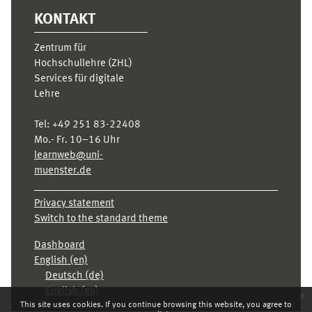
KONTAKT
Zentrum für
Hochschullehre (ZHL)
Services für digitale
Lehre
Tel:
+49 251 83-22408
Mo.- Fr. 10–16 Uhr
learnweb@uni-
muenster.de
Privacy statement
Switch to the standard theme
Dashboard
English ‎(en)‎
Deutsch ‎(de)‎
English ‎(en)‎
x
This site uses cookies. If you continue browsing this website, you agree to