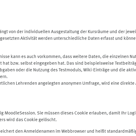
ngt von der individuellen Ausgestaltung der Kursräume und der jewei
gesetzten Aktivität werden unterschiedliche Daten erfasst und können 
isse kann es auch vorkommen, dass weitere Daten, die einzelnen Nut
ugt hat bzw. selbst eingegeben hat. Das sind beispielsweise Textbeitr
ben oder die Nutzung des Testmoduls, Wiki-Einträge und die aktive B
ern.
rtlichen Lehrenden angelegten anonymen Umfrage, wird eine direkte 
MoodleSession. Sie müssen dieses Cookie erlauben, damit Ihr Login b
s wird das Cookie gelöscht.
 speichert den Anmeldenamen im Webbrowser und heißt standardmäßig