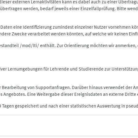
rt dieser externen Lernaktivitäten kann es dabei auch zu einer Übert
ertragen werden, bedarf jeweils einer Einzelfallprüfung. Bitte wende
n Daten eine Identifizierung zumindest einzelner Nutzer vornehmen 
 andere Zwecke verarbeitet werden könnten, auf welche wir keinen Einf
Bestandteil /mod/lti/ enthält. Zur Orientierung möchten wir anmerken,
raktiver Lernumgebungen für Lehrende und Studierende zur Unterstütz
der Bearbeitung von Supportanfragen. Darüber hinaus verwendet der An
 Angebotes. Eine Weitergabe dieser Ereignisdaten an externe Dritte e
0 Tagen gespeichert und nach einer statistischen Auswertung in pseu