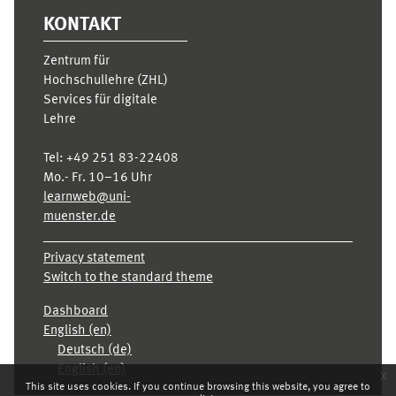
KONTAKT
Zentrum für
Hochschullehre (ZHL)
Services für digitale
Lehre
Tel:
+49 251 83-22408
Mo.- Fr. 10–16 Uhr
learnweb@uni-
muenster.de
Privacy statement
Switch to the standard theme
Dashboard
English ‎(en)‎
Deutsch ‎(de)‎
English ‎(en)‎
x
This site uses cookies. If you continue browsing this website, you agree to