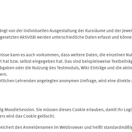
ngt von der individuellen Ausgestaltung der Kursräume und der jewei
gesetzten Aktivität werden unterschiedliche Daten erfasst und können 
isse kann es auch vorkommen, dass weitere Daten, die einzelnen Nut
ugt hat bzw. selbst eingegeben hat. Das sind beispielsweise Textbeitr
ben oder die Nutzung des Testmoduls, Wiki-Einträge und die aktive B
ern.
rtlichen Lehrenden angelegten anonymen Umfrage, wird eine direkte 
MoodleSession. Sie müssen dieses Cookie erlauben, damit Ihr Login b
s wird das Cookie gelöscht.
 speichert den Anmeldenamen im Webbrowser und heißt standardmäßig