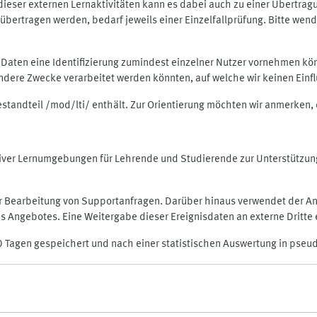
rt dieser externen Lernaktivitäten kann es dabei auch zu einer Übert
ertragen werden, bedarf jeweils einer Einzelfallprüfung. Bitte wende
n Daten eine Identifizierung zumindest einzelner Nutzer vornehmen 
 andere Zwecke verarbeitet werden könnten, auf welche wir keinen Einf
Bestandteil /mod/lti/ enthält. Zur Orientierung möchten wir anmerken,
raktiver Lernumgebungen für Lehrende und Studierende zur Unterstütz
der Bearbeitung von Supportanfragen. Darüber hinaus verwendet der An
 Angebotes. Eine Weitergabe dieser Ereignisdaten an externe Dritte e
0 Tagen gespeichert und nach einer statistischen Auswertung in pseu