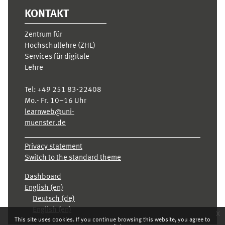
KONTAKT
Zentrum für
Hochschullehre (ZHL)
Services für digitale
Lehre
Tel:
+49 251 83-22408
Mo.- Fr. 10–16 Uhr
learnweb@uni-
muenster.de
Privacy statement
Switch to the standard theme
Dashboard
English ‎(en)‎
Deutsch ‎(de)‎
English ‎(en)‎
x
This site uses cookies. If you continue browsing this website, you agree to