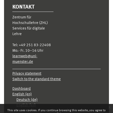
KONTAKT
Zentrum für
Hochschullehre (ZHL)
Services für digitale
Lehre
Tel:
+49 251 83-22408
Mo.- Fr. 10–16 Uhr
learnweb@uni-
muenster.de
Privacy statement
Switch to the standard theme
Dashboard
English ‎(en)‎
Deutsch ‎(de)‎
English ‎(en)‎
x
This site uses cookies. If you continue browsing this website, you agree to