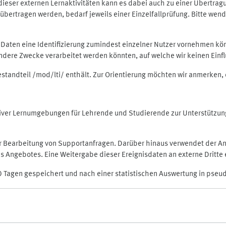
rt dieser externen Lernaktivitäten kann es dabei auch zu einer Übert
ertragen werden, bedarf jeweils einer Einzelfallprüfung. Bitte wende
n Daten eine Identifizierung zumindest einzelner Nutzer vornehmen 
 andere Zwecke verarbeitet werden könnten, auf welche wir keinen Einf
Bestandteil /mod/lti/ enthält. Zur Orientierung möchten wir anmerken,
raktiver Lernumgebungen für Lehrende und Studierende zur Unterstütz
der Bearbeitung von Supportanfragen. Darüber hinaus verwendet der An
 Angebotes. Eine Weitergabe dieser Ereignisdaten an externe Dritte e
0 Tagen gespeichert und nach einer statistischen Auswertung in pseu