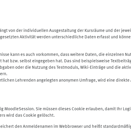
ngt von der individuellen Ausgestaltung der Kursräume und der jewei
gesetzten Aktivität werden unterschiedliche Daten erfasst und können 
isse kann es auch vorkommen, dass weitere Daten, die einzelnen Nut
ugt hat bzw. selbst eingegeben hat. Das sind beispielsweise Textbeitr
ben oder die Nutzung des Testmoduls, Wiki-Einträge und die aktive B
ern.
rtlichen Lehrenden angelegten anonymen Umfrage, wird eine direkte 
MoodleSession. Sie müssen dieses Cookie erlauben, damit Ihr Login b
s wird das Cookie gelöscht.
 speichert den Anmeldenamen im Webbrowser und heißt standardmäßig