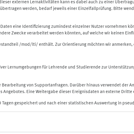
rt dieser externen Lernaktivitäten kann es dabei auch zu einer Übert
ertragen werden, bedarf jeweils einer Einzelfallprüfung. Bitte wende
n Daten eine Identifizierung zumindest einzelner Nutzer vornehmen 
 andere Zwecke verarbeitet werden könnten, auf welche wir keinen Einf
Bestandteil /mod/lti/ enthält. Zur Orientierung möchten wir anmerken,
raktiver Lernumgebungen für Lehrende und Studierende zur Unterstütz
der Bearbeitung von Supportanfragen. Darüber hinaus verwendet der An
 Angebotes. Eine Weitergabe dieser Ereignisdaten an externe Dritte e
0 Tagen gespeichert und nach einer statistischen Auswertung in pseu