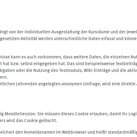
ngt von der individuellen Ausgestaltung der Kursräume und der jewei
gesetzten Aktivität werden unterschiedliche Daten erfasst und können 
isse kann es auch vorkommen, dass weitere Daten, die einzelnen Nut
ugt hat bzw. selbst eingegeben hat. Das sind beispielsweise Textbeitr
ben oder die Nutzung des Testmoduls, Wiki-Einträge und die aktive B
ern.
rtlichen Lehrenden angelegten anonymen Umfrage, wird eine direkte 
MoodleSession. Sie müssen dieses Cookie erlauben, damit Ihr Login b
s wird das Cookie gelöscht.
 speichert den Anmeldenamen im Webbrowser und heißt standardmäßig